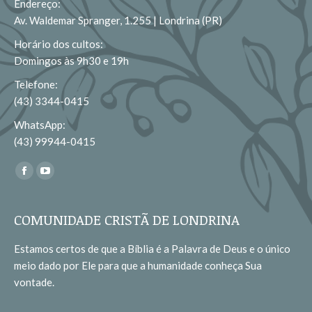
Endereço:
Av. Waldemar Spranger, 1.255 | Londrina (PR)
Horário dos cultos:
Domingos às 9h30 e 19h
Telefone:
(43) 3344-0415
WhatsApp:
(43) 99944-0415
Encontre-nos em:
Facebook
YouTube
page
page
opens
opens
COMUNIDADE CRISTÃ DE LONDRINA
in
in
Estamos certos de que a Bíblia é a Palavra de Deus e o único
new
new
meio dado por Ele para que a humanidade conheça Sua
window
window
vontade.