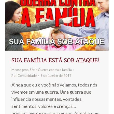
SUA FAMÍLIA ESTÁ SOB ATAQUE!
Mensagens
,
Série Guerra contra a família
Por
Comunidade
6 de janeiro de 2017
Ainda que eu e você não vejamos, todos nós
vivemos em uma guerra. Uma guerra que
influencia nossas mentes, vontades,
sentimentos, valores e crenças…
principalmente nossas crenças. Afinal, o que