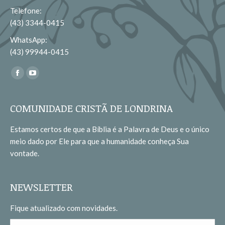
Telefone:
(43) 3344-0415
WhatsApp:
(43) 99944-0415
Encontre-nos em:
Facebook
YouTube
page
page
opens
opens
COMUNIDADE CRISTÃ DE LONDRINA
in
in
Estamos certos de que a Bíblia é a Palavra de Deus e o único
new
new
meio dado por Ele para que a humanidade conheça Sua
window
window
vontade.
NEWSLETTER
Fique atualizado com novidades.
Nome *