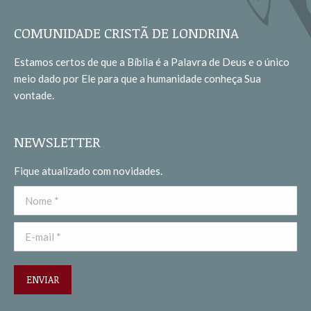
page
page
opens
opens
COMUNIDADE CRISTÃ DE LONDRINA
in
in
Estamos certos de que a Bíblia é a Palavra de Deus e o único
new
new
meio dado por Ele para que a humanidade conheça Sua
window
window
vontade.
NEWSLETTER
Fique atualizado com novidades.
Nome *
E-mail *
ENVIAR