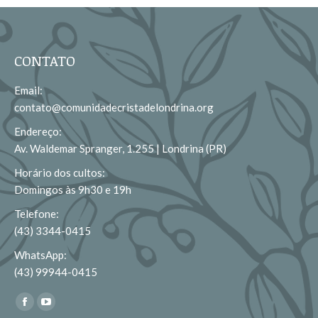
CONTATO
Email:
contato@comunidadecristadelondrina.org
Endereço:
Av. Waldemar Spranger, 1.255 | Londrina (PR)
Horário dos cultos:
Domingos às 9h30 e 19h
Telefone:
(43) 3344-0415
WhatsApp:
(43) 99944-0415
Encontre-nos em:
Facebook
YouTube