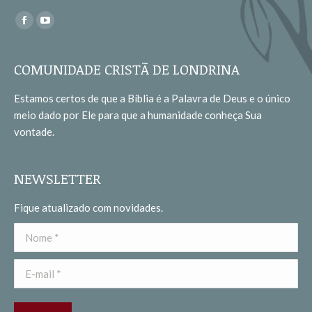
Encontre-nos em:
Facebook
YouTube
page
page
opens
opens
COMUNIDADE CRISTÃ DE LONDRINA
in
in
Estamos certos de que a Bíblia é a Palavra de Deus e o único
new
new
meio dado por Ele para que a humanidade conheça Sua
window
window
vontade.
NEWSLETTER
Fique atualizado com novidades.
Nome *
E-mail *