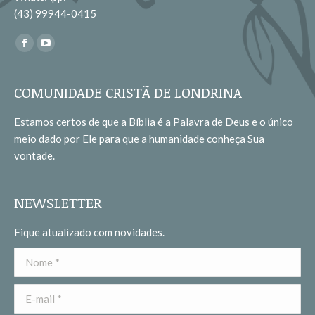
(43) 99944-0415
Encontre-nos em:
Facebook
YouTube
page
page
opens
opens
COMUNIDADE CRISTÃ DE LONDRINA
in
in
Estamos certos de que a Bíblia é a Palavra de Deus e o único
new
new
meio dado por Ele para que a humanidade conheça Sua
window
window
vontade.
NEWSLETTER
Fique atualizado com novidades.
Nome *
E-mail *