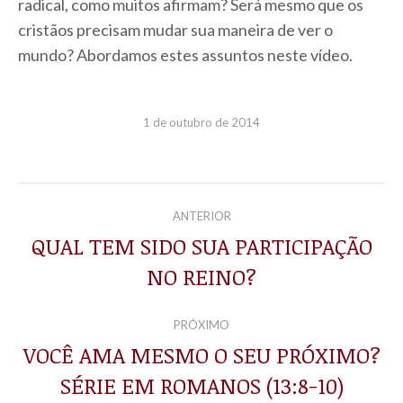
radical, como muitos afirmam? Será mesmo que os
cristãos precisam mudar sua maneira de ver o
mundo? Abordamos estes assuntos neste vídeo.
1 de outubro de 2014
NAVEGAÇÃO
ANTERIOR
DE
QUAL TEM SIDO SUA PARTICIPAÇÃO
Post
NO REINO?
POST:
anterior:
PRÓXIMO
VOCÊ AMA MESMO O SEU PRÓXIMO?
Próximo
SÉRIE EM ROMANOS (13:8-10)
post: