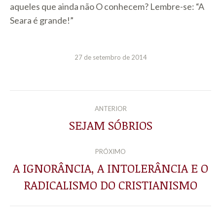
aqueles que ainda não O conhecem? Lembre-se: “A
Seara é grande!”
27 de setembro de 2014
NAVEGAÇÃO
ANTERIOR
DE
SEJAM SÓBRIOS
Post
anterior:
POST:
PRÓXIMO
A IGNORÂNCIA, A INTOLERÂNCIA E O
Próximo
RADICALISMO DO CRISTIANISMO
post: