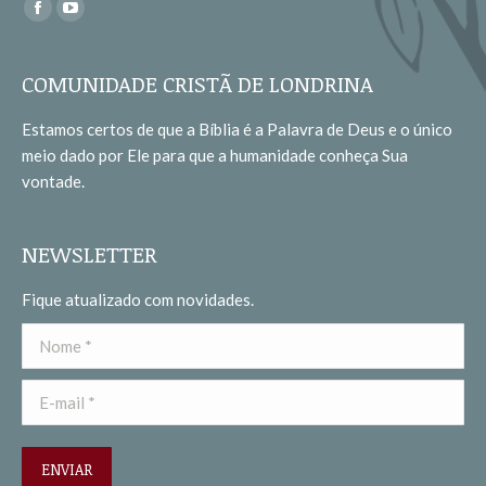
Encontre-nos em:
Facebook
YouTube
page
page
opens
opens
COMUNIDADE CRISTÃ DE LONDRINA
in
in
Estamos certos de que a Bíblia é a Palavra de Deus e o único
new
new
meio dado por Ele para que a humanidade conheça Sua
window
window
vontade.
NEWSLETTER
Fique atualizado com novidades.
Nome *
E-mail *
ENVIAR