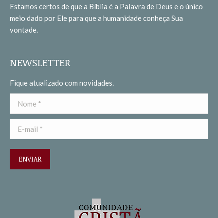
Estamos certos de que a Bíblia é a Palavra de Deus e o único
new
new
meio dado por Ele para que a humanidade conheça Sua
window
window
vontade.
NEWSLETTER
Fique atualizado com novidades.
Nome *
E-mail *
ENVIAR