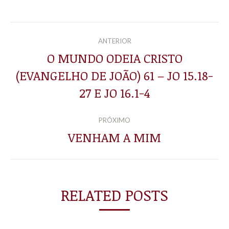
NAVEGAÇÃO
ANTERIOR
DE
O MUNDO ODEIA CRISTO
(EVANGELHO DE JOÃO) 61 – JO 15.18-
Post
POST:
anterior:
27 E JO 16.1-4
PRÓXIMO
VENHAM A MIM
Próximo
post:
RELATED POSTS