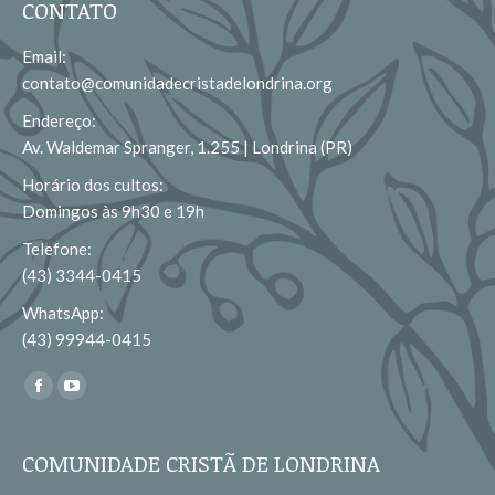
CONTATO
Email:
contato@comunidadecristadelondrina.org
Endereço:
Av. Waldemar Spranger, 1.255 | Londrina (PR)
Horário dos cultos:
Domingos às 9h30 e 19h
Telefone:
(43) 3344-0415
WhatsApp:
(43) 99944-0415
Encontre-nos em:
Facebook
YouTube
page
page
opens
opens
COMUNIDADE CRISTÃ DE LONDRINA
in
in