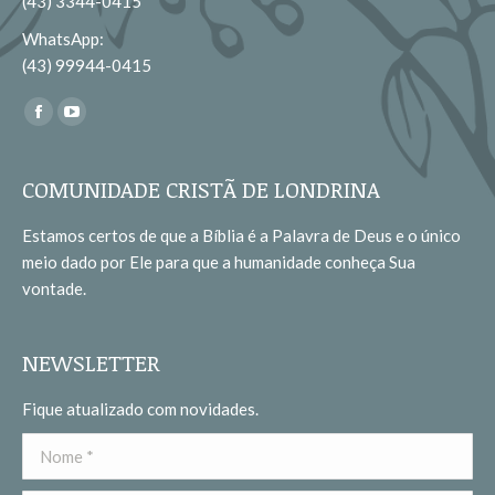
(43) 3344-0415
WhatsApp:
(43) 99944-0415
Encontre-nos em:
Facebook
YouTube
page
page
opens
opens
COMUNIDADE CRISTÃ DE LONDRINA
in
in
Estamos certos de que a Bíblia é a Palavra de Deus e o único
new
new
meio dado por Ele para que a humanidade conheça Sua
window
window
vontade.
NEWSLETTER
Fique atualizado com novidades.
Nome *