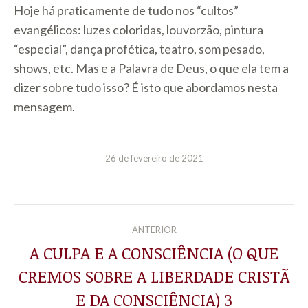
Hoje há praticamente de tudo nos “cultos”
evangélicos: luzes coloridas, louvorzão, pintura
“especial”, dança profética, teatro, som pesado,
shows, etc. Mas e a Palavra de Deus, o que ela tem a
dizer sobre tudo isso? É isto que abordamos nesta
mensagem.
26 de fevereiro de 2021
NAVEGAÇÃO
ANTERIOR
DE
A CULPA E A CONSCIÊNCIA (O QUE
CREMOS SOBRE A LIBERDADE CRISTÃ
Post
POST:
anterior:
E DA CONSCIÊNCIA) 3