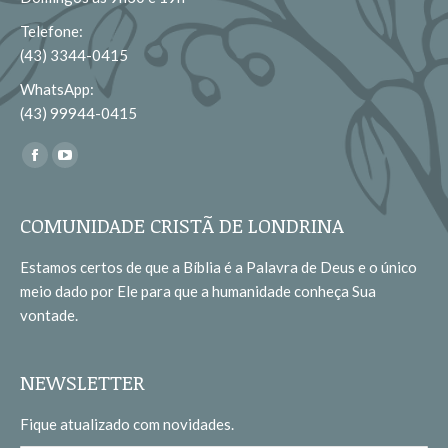
Telefone:
(43) 3344-0415
WhatsApp:
(43) 99944-0415
Encontre-nos em:
Facebook
YouTube
page
page
opens
opens
COMUNIDADE CRISTÃ DE LONDRINA
in
in
Estamos certos de que a Bíblia é a Palavra de Deus e o único
new
new
meio dado por Ele para que a humanidade conheça Sua
window
window
vontade.
NEWSLETTER
Fique atualizado com novidades.