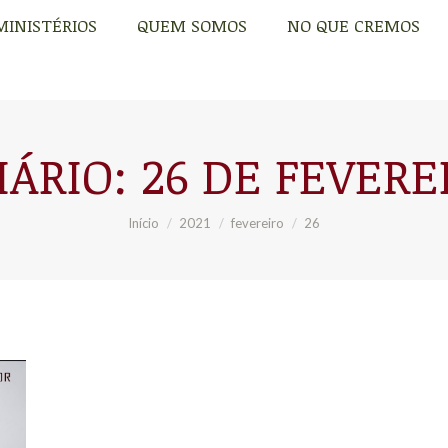
MINISTÉRIOS
QUEM SOMOS
NO QUE CREMOS
MINISTÉRIOS
QUEM SOMOS
NO QUE CREMOS
IÁRIO:
26 DE FEVERE
Você está aqui:
Início
2021
fevereiro
26