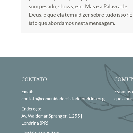
som pesado, shows, etc. Mas e a Palavra de
Deus, o que ela tem a dizer sobre tudo isso? É
isto que abordamos nesta mensagem.
CONTATO
COMUN
Email:
Estamos c
contato@comunidadecristadelondrina.org
que a hu
Endereço:
Av. Waldemar Spranger, 1.255 |
Londrina (PR)