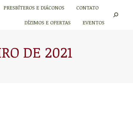
PRESBÍTEROS E DIÁCONOS
CONTATO
PRESBÍTEROS E DIÁCONOS
CONTATO
Buscar
Buscar
DÍZIMOS E OFERTAS
EVENTOS
DÍZIMOS E OFERTAS
EVENTOS
IRO DE 2021