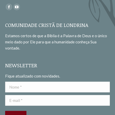
Encontre-nos em:
Facebook
YouTube
page
page
opens
opens
COMUNIDADE CRISTÃ DE LONDRINA
in
in
Estamos certos de que a Bíblia é a Palavra de Deus e o único
new
new
meio dado por Ele para que a humanidade conheça Sua
window
window
vontade.
NEWSLETTER
Fique atualizado com novidades.
Nome *
E-mail *