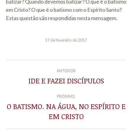
batizar? Quando devemos batizar? O que é o batismo
em Cristo? O que é o batismo com o Espírito Santo?
Estas questão são respondidas nesta mensagem.
17 de fevereiro de 2017
NAVEGAÇÃO
ANTERIOR
DE
IDE E FAZEI DISCÍPULOS
Post
anterior:
POST:
PRÓXIMO
O BATISMO. NA ÁGUA, NO ESPÍRITO E
Próximo
EM CRISTO
post: