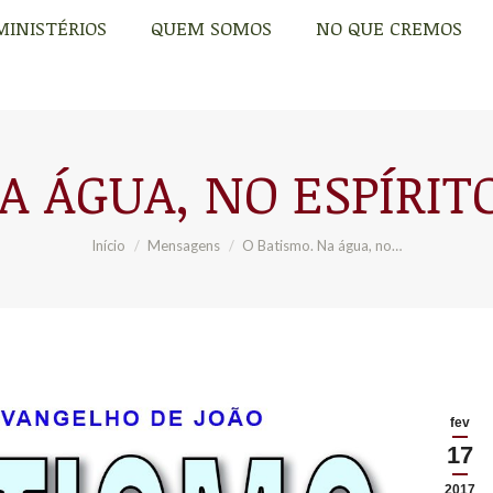
MINISTÉRIOS
QUEM SOMOS
NO QUE CREMOS
MINISTÉRIOS
QUEM SOMOS
NO QUE CREMOS
A ÁGUA, NO ESPÍRIT
Você está aqui:
Início
Mensagens
O Batismo. Na água, no…
fev
17
2017