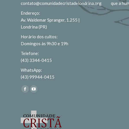
contato@comunidadecristadelondrina.org
que a hu
Endereço:
Av. Waldemar Spranger, 1.255 |
Londrina (PR)
Horário dos cultos:
Domingos às 9h30 e 19h
Telefone:
(43) 3344-0415
WhatsApp:
(43) 99944-0415
Encontre-nos em:
Facebook
YouTube
page
page
opens
opens
in
in
new
new