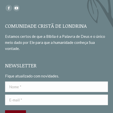
Encontre-nos em:
Facebook
YouTube
page
page
opens
opens
COMUNIDADE CRISTÃ DE LONDRINA
in
in
Estamos certos de que a Bíblia é a Palavra de Deus e o único
new
new
meio dado por Ele para que a humanidade conheça Sua
window
window
vontade.
NEWSLETTER
Fique atualizado com novidades.
Nome *
E-mail *