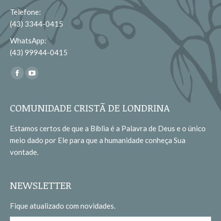
Telefone:
(43) 3344-0415
WhatsApp:
(43) 99944-0415
Encontre-nos em:
Facebook
YouTube
page
page
opens
opens
COMUNIDADE CRISTÃ DE LONDRINA
in
in
Estamos certos de que a Bíblia é a Palavra de Deus e o único
new
new
meio dado por Ele para que a humanidade conheça Sua
window
window
vontade.
NEWSLETTER
Fique atualizado com novidades.