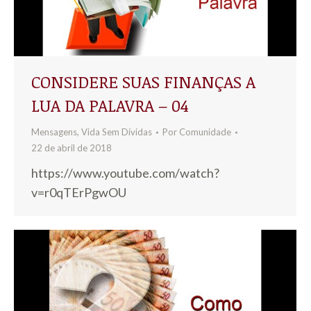
CONSIDERE SUAS FINANÇAS A
LUA DA PALAVRA – 04
Mensagens
,
Vida Sem Dívidas
Por
Comunidade
22 de abril de 2018
https://www.youtube.com/watch?
v=r0qTErPgwOU