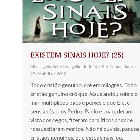
EXISTEM SINAIS HOJE? (25)
Mensagens
,
Série Evangelho de João
Por
Comunidade
22 de abril de 2018
Todo cristão genuíno, crê em milagres. Todo
cristão genuíno crê que Jesus andou sobre o
mar, multiplicou pães e peixes e que Ele, e
seus apóstolos Pedro, Paulo e João, deram
vista aos cegos, fizeram paralíticos andar e
ressuscitaram mortos. Não há dúvida, para os
cristãos genuínos, que estes sinais, ou,