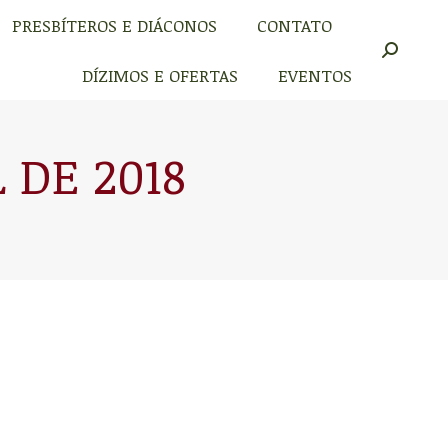
PRESBÍTEROS E DIÁCONOS
CONTATO
PRESBÍTEROS E DIÁCONOS
CONTATO
Buscar
Buscar
DÍZIMOS E OFERTAS
EVENTOS
DÍZIMOS E OFERTAS
EVENTOS
L DE 2018