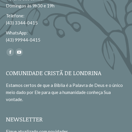
Domingos às 9h30 e 19h
Telefone:
(43) 3344-0415
WhatsApp:
(43) 99944-0415
Encontre-nos em:
Facebook
YouTube
page
page
opens
opens
COMUNIDADE CRISTÃ DE LONDRINA
in
in
Estamos certos de que a Bíblia é a Palavra de Deus e o único
new
new
meio dado por Ele para que a humanidade conheça Sua
window
window
vontade.
NEWSLETTER
Fique atualizado com novidades.