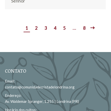
Senhor
1
2
3
4
5
…
8
CONTATO
Email:
contato@comunidadecristadelondrina.org
Endereço:
Av. Waldemar Spranger, 1.255 | Londrina (PR)
Horário dos cultos: