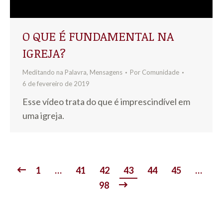
O QUE É FUNDAMENTAL NA
IGREJA?
Meditando na Palavra
,
Mensagens
Por
Comunidade
6 de fevereiro de 2019
Esse vídeo trata do que é imprescindível em
uma igreja.
1
…
41
42
43
44
45
…
98