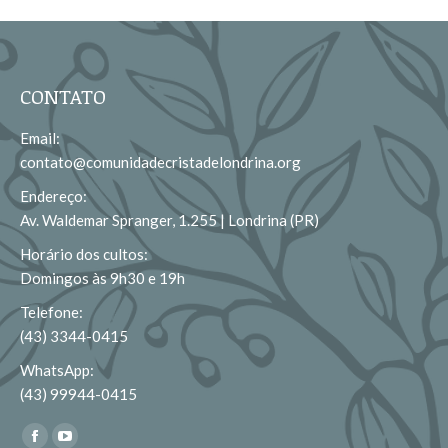
CONTATO
Email:
contato@comunidadecristadelondrina.org
Endereço:
Av. Waldemar Spranger, 1.255 | Londrina (PR)
Horário dos cultos:
Domingos às 9h30 e 19h
Telefone:
(43) 3344-0415
WhatsApp:
(43) 99944-0415
Encontre-nos em:
Facebook
YouTube