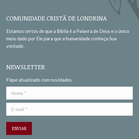
page
page
opens
opens
COMUNIDADE CRISTÃ DE LONDRINA
in
in
Estamos certos de que a Bíblia é a Palavra de Deus e o único
new
new
meio dado por Ele para que a humanidade conheça Sua
window
window
vontade.
NEWSLETTER
Fique atualizado com novidades.
Nome *
E-mail *
ENVIAR