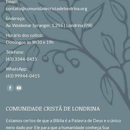
Email:
contato@comunidadecristadelondrina.org
Endereço:
Av. Waldemar Spranger, 1.255 | Londrina (PR)
Horário dos cultos:
Domingos às 9h30 e 19h
Telefone:
(43) 3344-0415
WhatsApp:
(43) 99944-0415
Encontre-nos em:
Facebook
YouTube
page
page
opens
opens
COMUNIDADE CRISTÃ DE LONDRINA
in
in
Estamos certos de que a Bíblia é a Palavra de Deus e o único
new
new
meio dado por Ele para que a humanidade conheça Sua
window
window