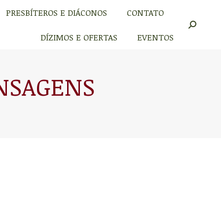
PRESBÍTEROS E DIÁCONOS
CONTATO
PRESBÍTEROS E DIÁCONOS
CONTATO
Buscar
Buscar
DÍZIMOS E OFERTAS
EVENTOS
DÍZIMOS E OFERTAS
EVENTOS
NSAGENS