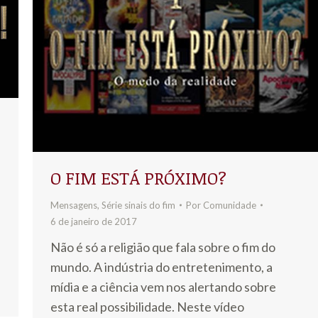
O FIM ESTÁ PRÓXIMO?
Mensagens
,
Série sinais do fim
Por
Comunidade
6 de janeiro de 2017
Não é só a religião que fala sobre o fim do
mundo. A indústria do entretenimento, a
mídia e a ciência vem nos alertando sobre
esta real possibilidade. Neste vídeo