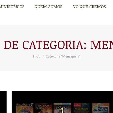
MINISTÉRIOS
QUEM SOMOS
NO QUE CREMOS
MINISTÉRIOS
QUEM SOMOS
NO QUE CREMOS
 DE CATEGORIA:
ME
Você está aqui:
Início
Categoria "Mensagens"