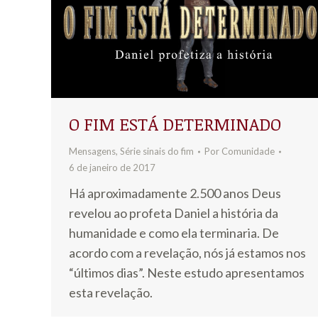
O FIM ESTÁ DETERMINADO
Mensagens
,
Série sinais do fim
Por
Comunidade
6 de janeiro de 2017
Há aproximadamente 2.500 anos Deus
revelou ao profeta Daniel a história da
humanidade e como ela terminaria. De
acordo com a revelação, nós já estamos nos
“últimos dias”. Neste estudo apresentamos
esta revelação.