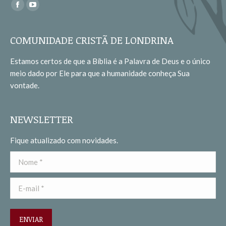
Encontre-nos em:
Facebook
YouTube
page
page
opens
opens
COMUNIDADE CRISTÃ DE LONDRINA
in
in
Estamos certos de que a Bíblia é a Palavra de Deus e o único
new
new
meio dado por Ele para que a humanidade conheça Sua
window
window
vontade.
NEWSLETTER
Fique atualizado com novidades.
Nome *
E-mail *
ENVIAR