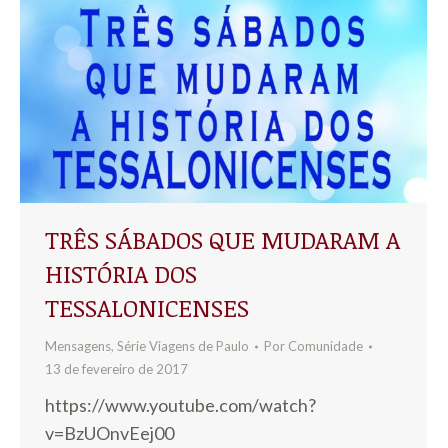
TRÊS SÁBADOS QUE MUDARAM A
HISTÓRIA DOS
TESSALONICENSES
Mensagens
,
Série Viagens de Paulo
Por
Comunidade
13 de fevereiro de 2017
https://www.youtube.com/watch?
v=BzUOnvEej00