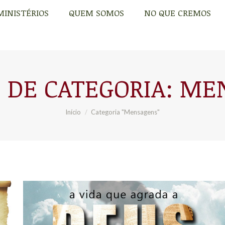
MINISTÉRIOS
QUEM SOMOS
NO QUE CREMOS
MINISTÉRIOS
QUEM SOMOS
NO QUE CREMOS
 DE CATEGORIA:
ME
Você está aqui:
Início
Categoria "Mensagens"