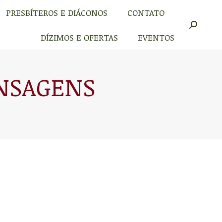
PRESBÍTEROS E DIÁCONOS
CONTATO
PRESBÍTEROS E DIÁCONOS
CONTATO
Buscar
Buscar
DÍZIMOS E OFERTAS
EVENTOS
DÍZIMOS E OFERTAS
EVENTOS
NSAGENS