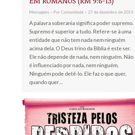
EM ROMANOS (RM 9:6-13)
Mensagens
Por
Comunidade
27 de dezembro de 2013
A palavra soberania significa poder supremo.
Supremo é superior a tudo. Refere-se à uma
entidade que não tem nada nem ninguém
acima dela. O Deus trino da Bíblia é este ser.
Ele não depende de nada, nem ninguém. Não
é influenciado por nada, nem ninguém.
Ninguém pode detê-lo. Ele faz o que quer,
quando quer…