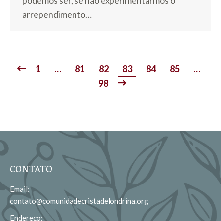
podemos ser, se não experimentarmos o
arrependimento…
1
…
81
82
83
84
85
…
98
CONTATO
Email:
contato@comunidadecristadelondrina.org
Endereço: