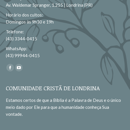
Av. Waldemar Spranger, 1.255 | Londrina (PR)
Horário dos cultos:
Domingos às 9h30 e 19h
Telefone:
(43) 3344-0415
WhatsApp:
(43) 99944-0415
Encontre-nos em:
Facebook
YouTube
page
page
opens
opens
COMUNIDADE CRISTÃ DE LONDRINA
in
in
Estamos certos de que a Bíblia é a Palavra de Deus e o único
new
new
meio dado por Ele para que a humanidade conheça Sua
window
window
vontade.