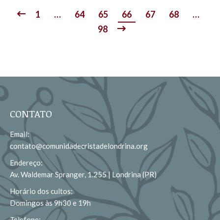
1
…
64
65
66
67
68
…
98
CONTATO
Email:
contato@comunidadecristadelondrina.org
Endereço:
Av. Waldemar Spranger, 1.255 | Londrina (PR)
Horário dos cultos:
Domingos às 9h30 e 19h
Telefone: