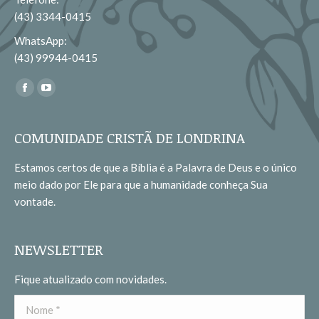
(43) 3344-0415
WhatsApp:
(43) 99944-0415
Encontre-nos em:
Facebook
YouTube
page
page
opens
opens
COMUNIDADE CRISTÃ DE LONDRINA
in
in
Estamos certos de que a Bíblia é a Palavra de Deus e o único
new
new
meio dado por Ele para que a humanidade conheça Sua
window
window
vontade.
NEWSLETTER
Fique atualizado com novidades.
Nome *